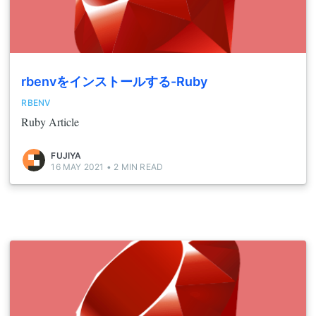
rbenvをインストールする-Ruby
RBENV
Ruby Article
FUJIYA
16 MAY 2021
•
2
MIN READ