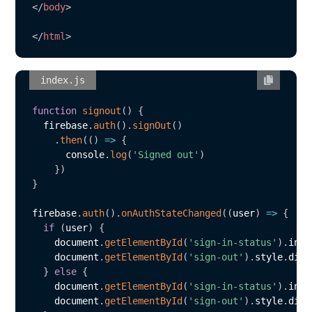
</
body
>
</
html
>
index.js
function
signout
(
)
{
  firebase
.
auth
(
)
.
signOut
(
)
.
then
(
(
)
=>
{
      console
.
log
(
'Signed out'
)
}
)
}
firebase
.
auth
(
)
.
onAuthStateChanged
(
(
user
)
=>
{
if
(
user
)
{
    document
.
getElementById
(
'sign-in-status'
)
.
inne
    document
.
getElementById
(
'sign-out'
)
.
style
.
disp
}
else
{
    document
.
getElementById
(
'sign-in-status'
)
.
inne
    document
.
getElementById
(
'sign-out'
)
.
style
.
disp