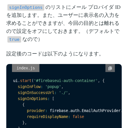
のリストにメール プロバイダ ID
signInOptions
を追加します。また、ユーザーに表示名の入力を
求めることができますが、今回の目的とは離れる
ので設定をオフにしておきます。（デフォルトで
なので）
true
設定後のコードは以下のようになります。
index.js
ui
.
start
(
'#firebaseui-auth-container'
,
{
signInFlow
:
'popup'
,
signInSuccessUrl
:
'./'
,
signInOptions
:
[
{
provider
:
 firebase
.
auth
.
EmailAuthProvider
.
PR
requireDisplayName
:
false
}
,