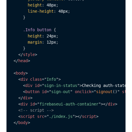
height
:
 48px
;
line-height
:
 48px
;
}
.Info button
{
height
:
 24px
;
margin
:
 12px
;
}
</
style
>
</
head
>
<
body
>
<
div
class
=
"
Info
"
>
<
div
id
=
"
sign-in-status
"
>
Checking auth-state..
<
button
id
=
"
sign-out
"
onclick
=
"
signout
(
)
"
styl
</
div
>
<
div
id
=
"
firebaseui-auth-container
"
>
</
div
>
<!-- script -->
<
script
src
=
"
./index.js
"
>
</
script
>
</
body
>