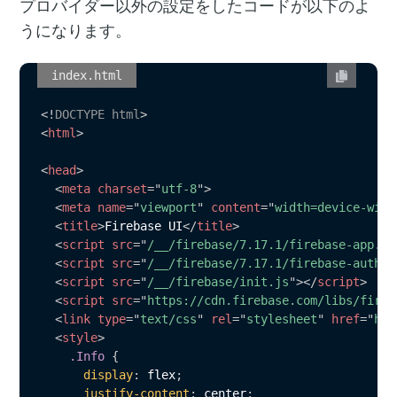
プロバイダー以外の設定をしたコードが以下のよ
うになります。
index.html
<!
DOCTYPE
html
>
<
html
>
<
head
>
<
meta
charset
=
"
utf-8
"
>
<
meta
name
=
"
viewport
"
content
=
"
width=device-widt
<
title
>
Firebase UI
</
title
>
<
script
src
=
"
/__/firebase/7.17.1/firebase-app.js
<
script
src
=
"
/__/firebase/7.17.1/firebase-auth.j
<
script
src
=
"
/__/firebase/init.js
"
>
</
script
>
<
script
src
=
"
https://cdn.firebase.com/libs/fireb
<
link
type
=
"
text/css
"
rel
=
"
stylesheet
"
href
=
"
htt
<
style
>
.Info
{
display
:
 flex
;
justify-content
:
 center
;