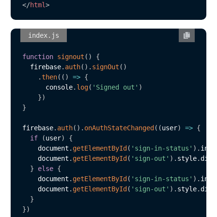
</
html
>
index.js
function
signout
(
)
{
  firebase
.
auth
(
)
.
signOut
(
)
.
then
(
(
)
=>
{
      console
.
log
(
'Signed out'
)
}
)
}
firebase
.
auth
(
)
.
onAuthStateChanged
(
(
user
)
=>
{
if
(
user
)
{
    document
.
getElementById
(
'sign-in-status'
)
.
inne
    document
.
getElementById
(
'sign-out'
)
.
style
.
disp
}
else
{
    document
.
getElementById
(
'sign-in-status'
)
.
inne
    document
.
getElementById
(
'sign-out'
)
.
style
.
disp
}
}
)