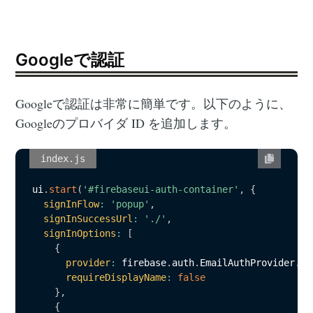
Googleで認証
Googleで認証は非常に簡単です。以下のように、
Googleのプロバイダ ID を追加します。
index.js
ui
.
start
(
'#firebaseui-auth-container'
,
{
signInFlow
:
'popup'
,
signInSuccessUrl
:
'./'
,
signInOptions
:
[
{
provider
:
 firebase
.
auth
.
EmailAuthProvider
.
PR
requireDisplayName
:
false
}
,
{