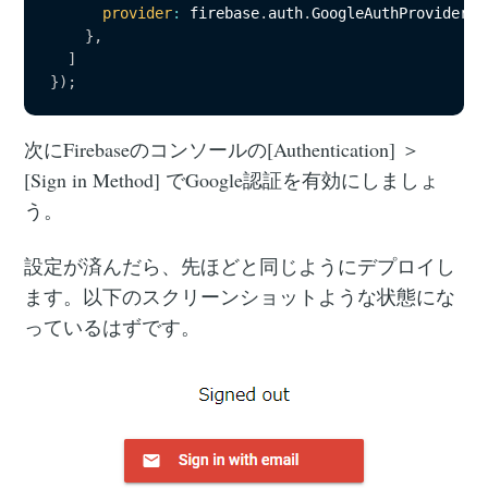
provider
:
 firebase
.
auth
.
GoogleAuthProvider
.
P
}
,
]
}
)
;
次にFirebaseのコンソールの[Authentication] ＞
[Sign in Method] でGoogle認証を有効にしましょ
う。
設定が済んだら、先ほどと同じようにデプロイし
ます。以下のスクリーンショットような状態にな
っているはずです。