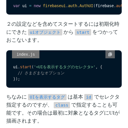
var
 ui 
=
new
firebaseui
.
auth
.
AuthUI
(
firebase
.
auth
(
２の設定などを含めてスタートするには初期化時
にできた
から
をつかって
uiオブジェクト
start
おこないます。
index.js
ui
.
start
(
'<UIを表示するタグのセレクタ>'
,
{
// さまざまなオプション
}
)
;
ちなみに
は基本
でセレクタ
UIを表示するタグ
id
指定するのですが、
で指定することも可
class
能です。その場合は最初に対象となるタグにUIが
描画されます。