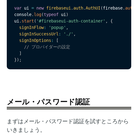
var
 ui 
=
new
firebaseui
.
auth
.
AuthUI
(
firebase
.
auth
(
console
.
log
(
typeof
 ui
)
ui
.
start
(
'#firebaseui-auth-container'
,
{
signInFlow
:
'popup'
,
signInSuccessUrl
:
'./'
,
signInOptions
:
[
// プロバイダーの設定
]
}
)
;
メール・パスワード認証
まずはメール・パスワード認証を試すところから
いきましょう。