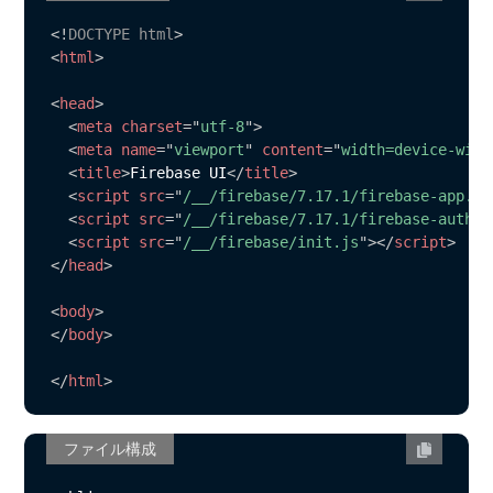
<!
DOCTYPE
html
>
<
html
>
<
head
>
<
meta
charset
=
"
utf-8
"
>
<
meta
name
=
"
viewport
"
content
=
"
width=device-widt
<
title
>
Firebase UI
</
title
>
<
script
src
=
"
/__/firebase/7.17.1/firebase-app.js
<
script
src
=
"
/__/firebase/7.17.1/firebase-auth.j
<
script
src
=
"
/__/firebase/init.js
"
>
</
script
>
</
head
>
<
body
>
</
body
>
</
html
>
ファイル構成