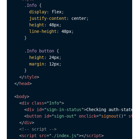
.Info
{
display
:
 flex
;
justify-content
:
 center
;
height
:
 48px
;
line-height
:
 48px
;
}
.Info button
{
height
:
 24px
;
margin
:
 12px
;
}
</
style
>
</
head
>
<
body
>
<
div
class
=
"
Info
"
>
<
div
id
=
"
sign-in-status
"
>
Checking auth-state..
<
button
id
=
"
sign-out
"
onclick
=
"
signout
(
)
"
styl
</
div
>
<!-- script -->
<
script
src
=
"
./index.js
"
>
</
script
>