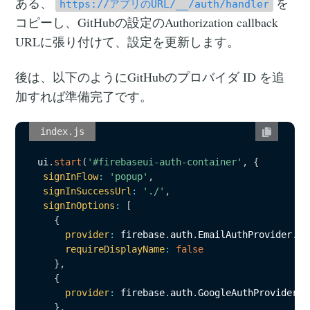
ある、
を
https://アプリのURL/__/auth/handler
コピーし、GitHubの設定のAuthorization callback
URLに張り付けて、設定を更新します。
後は、以下のようにGitHubのプロバイダ ID を追
加すれば準備完了です。
index.js
 ui
.
start
(
'#firebaseui-auth-container'
,
{
signInFlow
:
'popup'
,
signInSuccessUrl
:
'./'
,
signInOptions
:
[
{
provider
:
 firebase
.
auth
.
EmailAuthProvider
.
PR
requireDisplayName
:
false
}
,
{
provider
:
 firebase
.
auth
.
GoogleAuthProvider
.
P
}
,